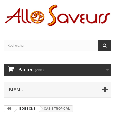
Panier
(vide)
MENU
BOISSONS
OASIS TROPICAL