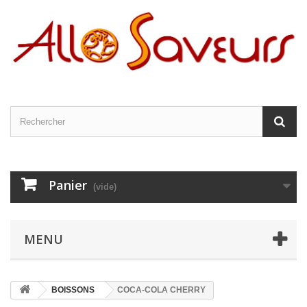
Panier
(vide)
MENU
BOISSONS
COCA-COLA CHERRY