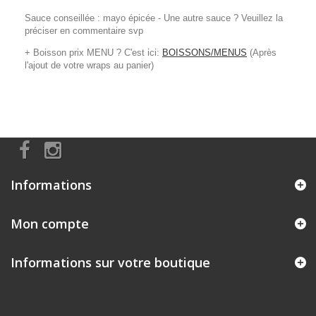
Sauce conseillée : mayo épicée - Une autre sauce ? Veuillez la
préciser en commentaire svp
+ Boisson prix MENU ? C'est ici:
BOISSONS/MENUS
(Après
l'ajout de votre wraps au panier)
Informations
Mon compte
Informations sur votre boutique